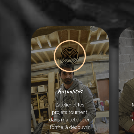
Actualités
L’atelier et les
M
projets tournent
dans ma tête et en
forme, à découvrir