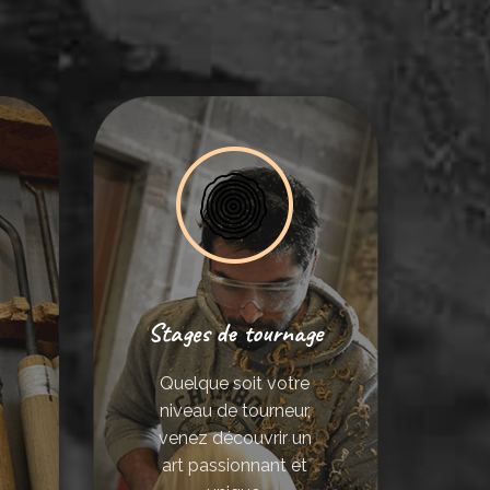
Stages de tournage
Quelque soit votre
niveau de tourneur,
venez découvrir un
art passionnant et