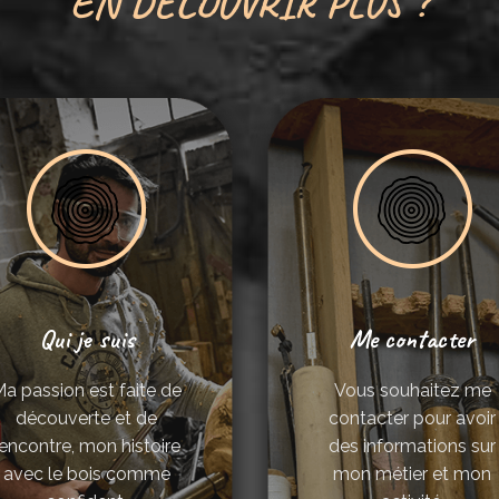
EN DECOUVRIR PLUS ?
Qui je suis
Me contacter
a passion est faite de
Vous souhaitez me
découverte et de
contacter pour avoir
rencontre, mon histoire
des informations sur
avec le bois comme
mon métier et mon